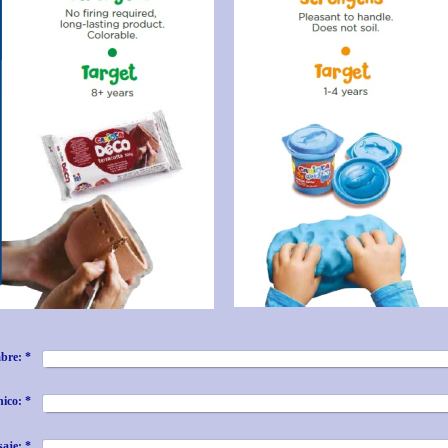
bre:
*
nico:
*
aje:
*